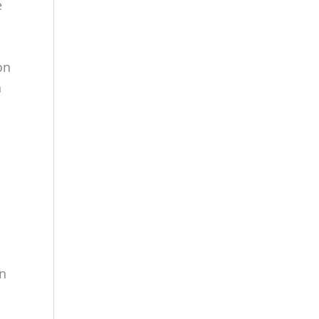
e
n
en