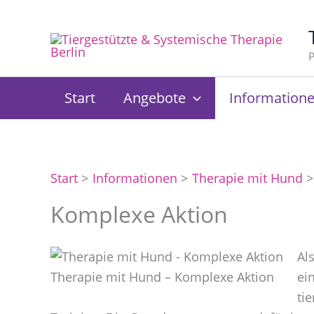
Zum
Inhalt
springen
P
Start
Angebote
Information
Start
Informationen
Therapie mit Hund
Komplexe Aktion
Al
Therapie mit Hund – Komplexe Aktion
ei
ti